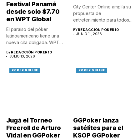
Festival Panamá
City Center Online amplía su
desde solo $7.70
propuesta de
en WPT Global
entretenimiento para todos
los santafesinos...
El paraíso del póker
BY
REDACCIÓN POKER10
JUNIO 11, 2026
latinoamericano tiene una
nueva cita obligada. WPT
Global...
BY
REDACCIÓN POKER10
JULIO 10, 2026
POKER ONLINE
POKER ONLINE
Jugá el Torneo
GGPoker lanza
Freeroll de Arturo
satélites para el
Vidal en GGPoker
KSOP GGPoker