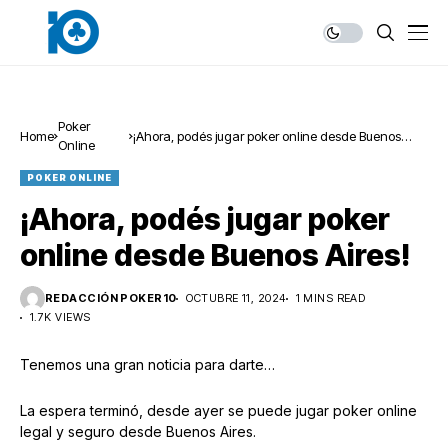
Poker
Home
¡Ahora, podés jugar poker online desde Buenos
Online
Aires!
POKER ONLINE
¡Ahora, podés jugar poker
online desde Buenos Aires!
REDACCIÓN POKER10
OCTUBRE 11, 2024
1 MINS READ
1.7K VIEWS
Tenemos una gran noticia para darte…
La espera terminó, desde ayer se puede jugar poker online
legal y seguro desde Buenos Aires.