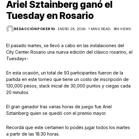
Ariel Sztainberg ganó el
Tuesday en Rosario
REDACCIÓN POKER10
ENERO 28, 2026
1 MINS READ
384 VIEWS
El pasado martes, se llevó a cabo en las instalaciones del
City Center Rosario una nueva edición del clásico rosarino, el
Tuesday+-
En esta ocasión, un total de 93 participantes fueron de la
partida en este torneo que tiene un costo de inscripción de
130,000 pesos, stack inicial de 30,000 puntos y ciegas cada
20 minutos.
El gran ganador tras varias horas de juego fue Ariel
Sztainberg quien se quedó con el premio mayor.
Recordá que este certamen lo podés jugar todos los martes
a partir de las 18:30 horas.