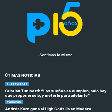
Sentimos lo mismo
ÚTIMAS NOTICIAS
ENTREVISTAS
Cristian Tuninetti: “Los sueños se cumplen, solo hay
que proponerselo, y meterle para adelante”
TORNEOS
Andrés Korn gana el High Godzilla en Madero