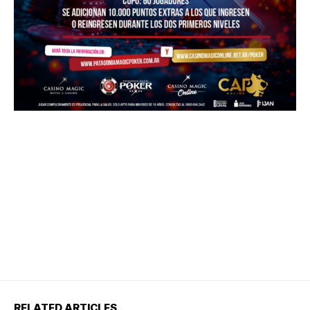
RELATED ARTICLES