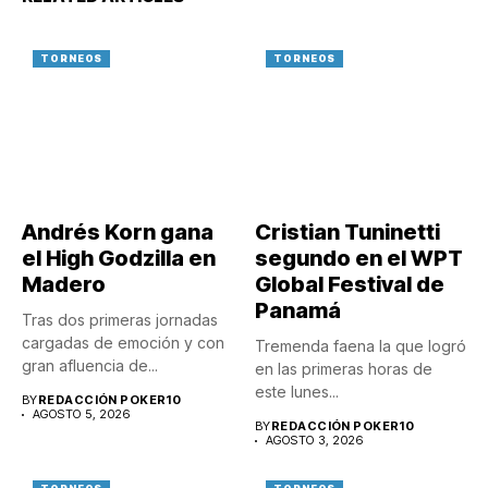
TORNEOS
TORNEOS
Andrés Korn gana
Cristian Tuninetti
el High Godzilla en
segundo en el WPT
Madero
Global Festival de
Panamá
Tras dos primeras jornadas
cargadas de emoción y con
Tremenda faena la que logró
gran afluencia de...
en las primeras horas de
este lunes...
BY
REDACCIÓN POKER10
AGOSTO 5, 2026
BY
REDACCIÓN POKER10
AGOSTO 3, 2026