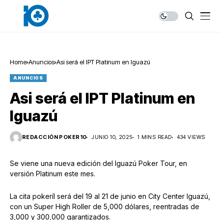
Home
Anuncios
Asi será el IPT Platinum en Iguazú
ANUNCIOS
Asi será el IPT Platinum en
Iguazú
REDACCIÓN POKER10
JUNIO 10, 2025
1 MINS READ
434 VIEWS
Se viene una nueva edición del Iguazú Poker Tour, en
versión Platinum este mes.
La cita pokeríl será del 19 al 21 de junio en City Center Iguazú,
con un Super High Roller de 5,000 dólares, reentradas de
3,000 y 300,000 garantizados.