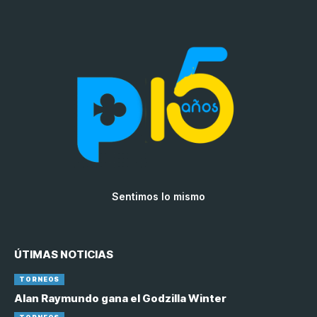
Sentimos lo mismo
ÚTIMAS NOTICIAS
TORNEOS
Alan Raymundo gana el Godzilla Winter