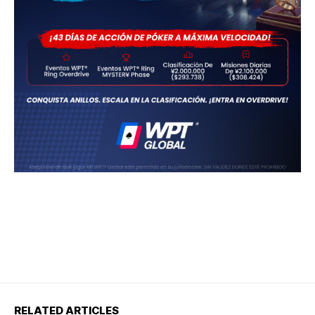
RELATED ARTICLES