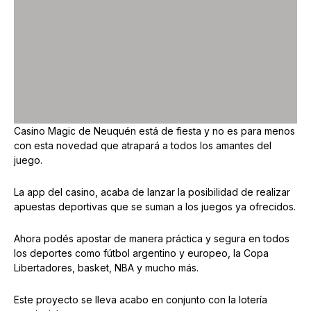
Casino Magic de Neuquén está de fiesta y no es para menos
con esta novedad que atrapará a todos los amantes del
juego.
La app del casino, acaba de lanzar la posibilidad de realizar
apuestas deportivas que se suman a los juegos ya ofrecidos.
Ahora podés apostar de manera práctica y segura en todos
los deportes como fútbol argentino y europeo, la Copa
Libertadores, basket, NBA y mucho más.
Este proyecto se lleva acabo en conjunto con la lotería