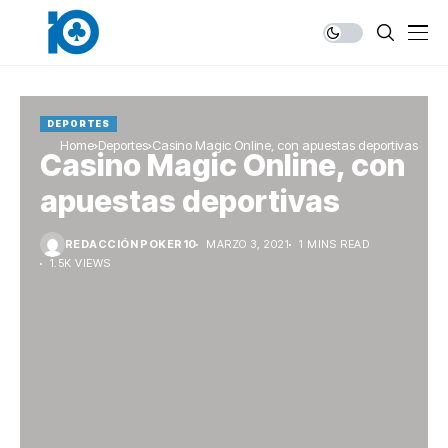
DEPORTES
Home
Deportes
Casino Magic Online, con apuestas deportivas
Casino Magic Online, con
apuestas deportivas
REDACCIÓN POKER10
MARZO 3, 2021
1 MINS READ
1.5K VIEWS