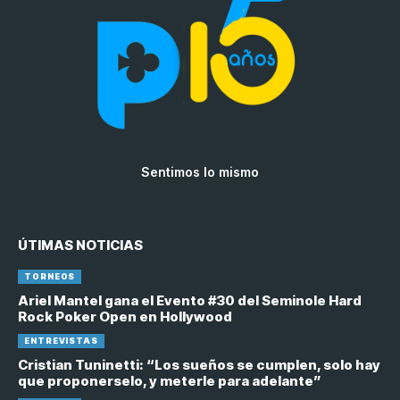
Sentimos lo mismo
ÚTIMAS NOTICIAS
TORNEOS
Ariel Mantel gana el Evento #30 del Seminole Hard
Rock Poker Open en Hollywood
ENTREVISTAS
Cristian Tuninetti: “Los sueños se cumplen, solo hay
que proponerselo, y meterle para adelante”