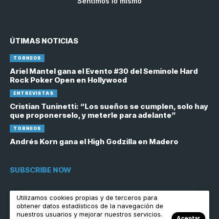
Sentimos lo mismo
ÚTIMAS NOTICIAS
TORNEOS
Ariel Mantel gana el Evento #30 del Seminole Hard
Rock Poker Open en Hollywood
ENTREVISTAS
Cristian Tuninetti: “Los sueños se cumplen, solo hay
que proponerselo, y meterle para adelante”
TORNEOS
Andrés Korn gana el High Godzilla en Madero
SUBSCRIBE NOW
[contact-form-7 id="6758"]
Utilizamos cookies propias y de terceros para
obtener datos estadísticos de la navegación de
nuestros usuarios y mejorar nuestros servicios.
Aceptar