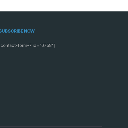
SUBSCRIBE NOW
[contact-form-7 id="6758"]