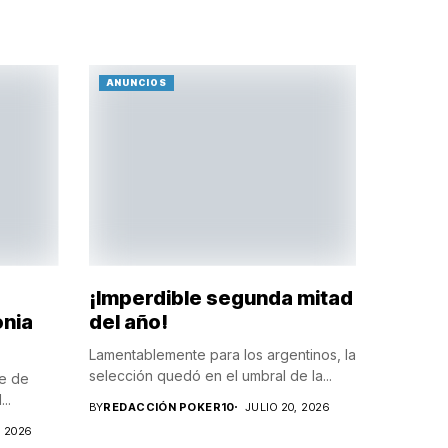
ANUNCIOS
¡Imperdible segunda mitad
onia
del año!
Lamentablemente para los argentinos, la
selección quedó en el umbral de la...
te de
..
BY
REDACCIÓN POKER10
JULIO 20, 2026
, 2026