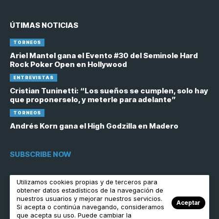
ÚTIMAS NOTICIAS
TORNEOS
Ariel Mantel gana el Evento #30 del Seminole Hard
Rock Poker Open en Hollywood
ENTREVISTAS
Cristian Tuninetti: “Los sueños se cumplen, solo hay
que proponerselo, y meterle para adelante”
TORNEOS
Andrés Korn gana el High Godzilla en Madero
SUBSCRIBE NOW
[contact-form-7 id="6758"]
Utilizamos cookies propias y de terceros para
obtener datos estadísticos de la navegación de
nuestros usuarios y mejorar nuestros servicios.
Aceptar
Si acepta o continúa navegando, consideramos
que acepta su uso. Puede cambiar la
© Copyright 2023 Poker10. Todos los derechos reservados.