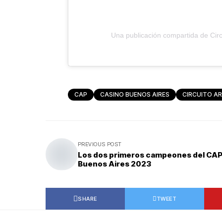
CAP
CASINO BUENOS AIRES
CIRCUITO A
PREVIOUS POST
Los dos primeros campeones del CA
Buenos Aires 2023
SHARE
TWEET