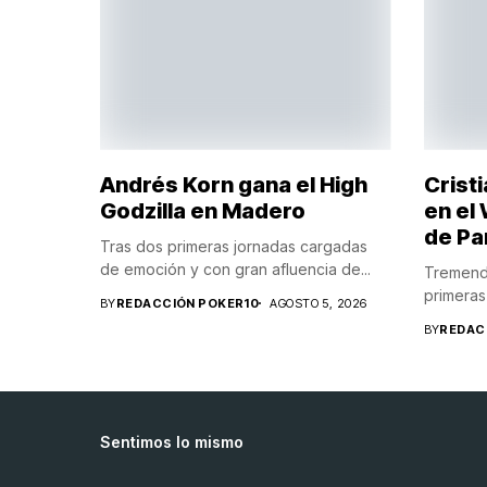
Andrés Korn gana el High
Crist
Godzilla en Madero
en el
de P
Tras dos primeras jornadas cargadas
de emoción y con gran afluencia de...
Tremenda
primeras 
BY
REDACCIÓN POKER10
AGOSTO 5, 2026
BY
REDAC
Sentimos lo mismo