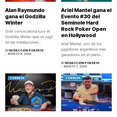
Alan Raymundo
Ariel Mantel gana el
gana el Godzilla
Evento #30 del
Winter
Seminole Hard
Rock Poker Open
Gran convocatoria tuvo el
en Hollywood
Godzilla Winter que se jugó
en las instalaciones...
Ariel Mantel, uno de los
jugadores argentinos más
BY
REDACCIÓN POKER10
AGOSTO 9, 2026
ganadores en el plano...
BY
REDACCIÓN POKER10
AGOSTO 7, 2026
TORNEOS
TORNEOS