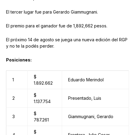
El tercer lugar fue para Gerardo Giammugnani.
El premio para el ganador fue de 1,892,662 pesos.
El próximo 14 de agosto se juega una nueva edición del RGP
y no te la podés perder.
Posiciones:
$
1
Eduardo Merindol
1.892.662
$
2
Presentado, Luis
1.137.754
$
3
Giammugnani, Gerardo
787.261
$
4
Frontera, Julio Cesar