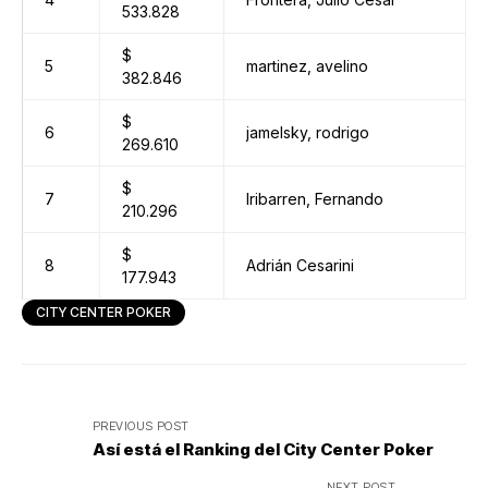
533.828
$
5
martinez, avelino
382.846
$
6
jamelsky, rodrigo
269.610
$
7
Iribarren, Fernando
210.296
$
8
Adrián Cesarini
177.943
CITY CENTER POKER
PREVIOUS POST
Así está el Ranking del City Center Poker
NEXT POST