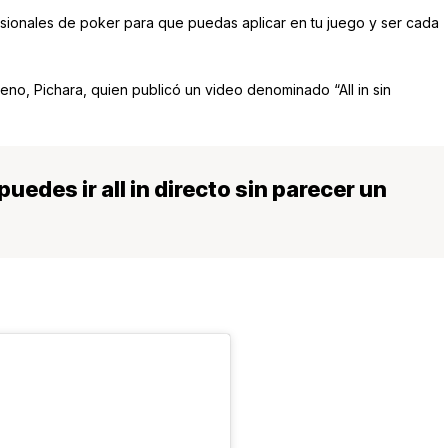
ionales de poker para que puedas aplicar en tu juego y ser cada
eno, Pichara, quien publicó un video denominado “All in sin
puedes ir all in directo sin parecer un