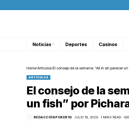
Noticias
Deportes
Casinos
Home
Artículos
El consejo de la semana: “All in sin parecer un
ARTÍCULOS
El consejo de la sem
un fish” por Pichar
REDACCIÓN POKER10
JULIO 18, 2025
1 MINS READ
42