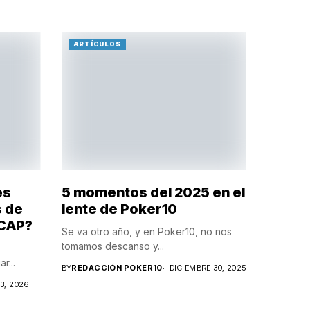
ARTÍCULOS
es
5 momentos del 2025 en el
s de
lente de Poker10
 CAP?
Se va otro año, y en Poker10, no nos
tomamos descanso y...
r...
BY
REDACCIÓN POKER10
DICIEMBRE 30, 2025
3, 2026