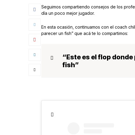
Seguimos compartiendo consejos de los profes
día un poco mejor jugador.
En esta ocasión, continuamos con el coach chil
parecer un fish” que acá te lo compartimos:
“Este es el flop donde 
fish”