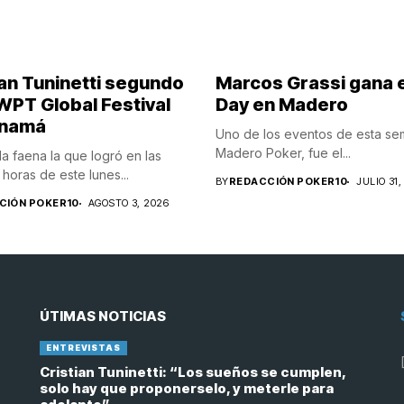
ian Tuninetti segundo
Marcos Grassi gana 
 WPT Global Festival
Day en Madero
anamá
Uno de los eventos de esta s
Madero Poker, fue el...
 faena la que logró en las
horas de este lunes...
BY
REDACCIÓN POKER10
JULIO 31,
CIÓN POKER10
AGOSTO 3, 2026
ÚTIMAS NOTICIAS
ENTREVISTAS
Cristian Tuninetti: “Los sueños se cumplen,
solo hay que proponerselo, y meterle para