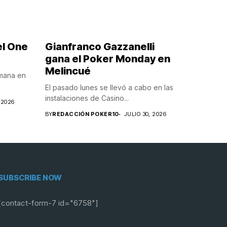
el One
Gianfranco Gazzanelli
gana el Poker Monday en
Melincué
emana en
El pasado lunes se llevó a cabo en las
instalaciones de Casino...
 2026
BY
REDACCIÓN POKER10
JULIO 30, 2026
SUBSCRIBE NOW
[contact-form-7 id="6758"]