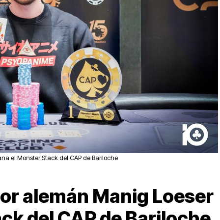
na el Monster Stack del CAP de Bariloche
dor alemán Manig Loeser
ck del CAP de Bariloche