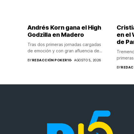
Andrés Korn gana el High
Crist
Godzilla en Madero
en el
de P
Tras dos primeras jornadas cargadas
de emoción y con gran afluencia de...
Tremenda
primeras 
BY
REDACCIÓN POKER10
AGOSTO 5, 2026
BY
REDAC