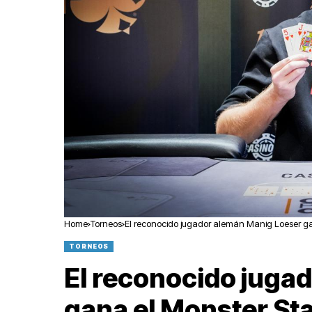
Home
Torneos
El reconocido jugador alemán Manig Loeser ga
TORNEOS
El reconocido juga
gana el Monster Sta