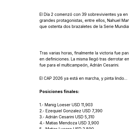
El Día 2 comenzó con 39 sobrevivientes ya en 
grandes protagonistas, entre ellos, Nahuel Man
que ostenta dos brazaletes de la Serie Mundial
Tras varias horas, finalmente la victoria fue p
en definiciones. La misma llegó tras derrotar en
fue para el multicampeón, Adrián Cesarini.
El CAP 2026 ya está en marcha, y pinta lindo…
Posiciones finales:
1.- Manig Loeser USD 11,903
2.- Ezequiel Gonzalez USD 7,390
3.- Adrián Cesarini USD 5,310
4.- Matias Mendoza USD 3,900
5.- Matias Lucero USD 2,890