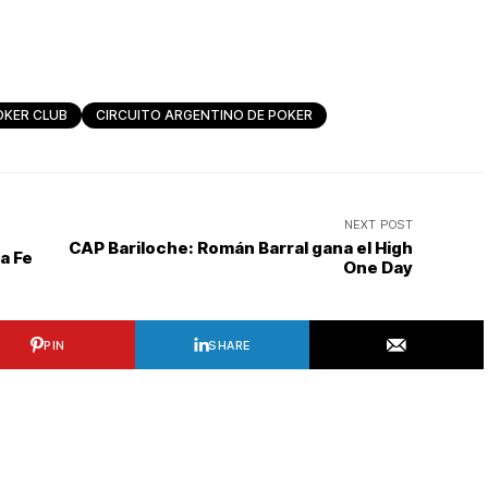
OKER CLUB
CIRCUITO ARGENTINO DE POKER
NEXT POST
CAP Bariloche: Román Barral gana el High
a Fe
One Day
PIN
SHARE