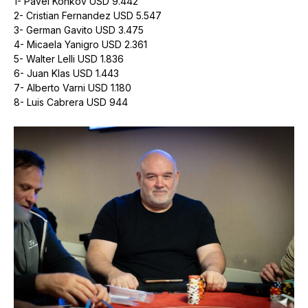
1- Pavel Konkov USD 9.442
2- Cristian Fernandez USD 5.547
3- German Gavito USD 3.475
4- Micaela Yanigro USD 2.361
5- Walter Lelli USD 1.836
6- Juan Klas USD 1.443
7- Alberto Varni USD 1.180
8- Luis Cabrera USD 944