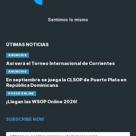
Sentimos lo mismo
ÚTIMAS NOTICIAS
ANUNCIOS
Así será el Torneo Internacional de Corrientes
ANUNCIOS
En septiembre se juega la CLSOP de Puerto Plata en
República Dominicana
POKER ONLINE
¡Llegan las WSOP Online 2026!
SUBSCRIBE NOW
[contact-form-7 id="6758"]