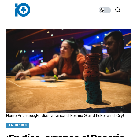
Home
Anuncios
¡En días, arranca el Rosario Grand Poker en el City!
ANUNCIOS