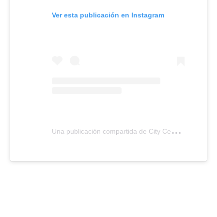
Ver esta publicación en Instagram
U
na publicación compartida de City Center Poker (@citycenterpoker)