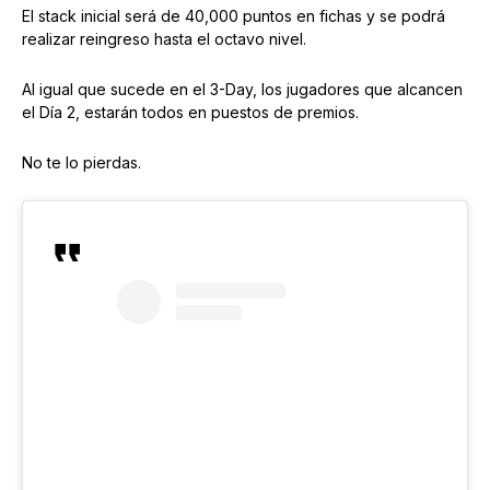
El stack inicial será de 40,000 puntos en fichas y se podrá
realizar reingreso hasta el octavo nivel.
Al igual que sucede en el 3-Day, los jugadores que alcancen
el Día 2, estarán todos en puestos de premios.
No te lo pierdas.