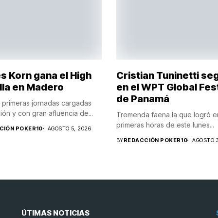
s Korn gana el High
Cristian Tuninetti s
lla en Madero
en el WPT Global Fest
de Panamá
 primeras jornadas cargadas
ón y con gran afluencia de...
Tremenda faena la que logró e
primeras horas de este lunes...
CIÓN POKER10
AGOSTO 5, 2026
BY
REDACCIÓN POKER10
AGOSTO 3
ÚTIMAS NOTICIAS