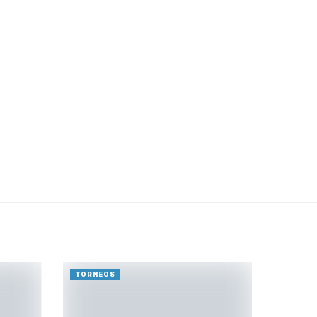
TORNEOS