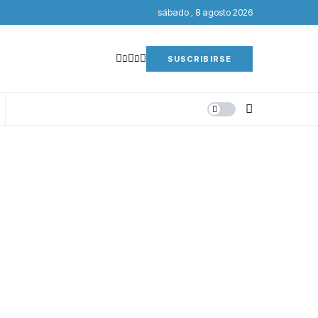
sábado , 8 agosto 2026
SUSCRIBIRSE