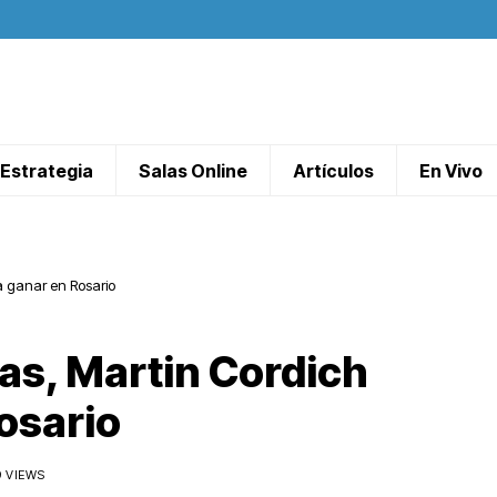
Estrategia
Salas Online
Artículos
En Vivo
a ganar en Rosario
as, Martin Cordich
osario
9 VIEWS