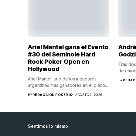
Ariel Mantel gana el Evento
André
#30 del Seminole Hard
Godzi
Rock Poker Open en
Tras dos
Hollywood
de emoci
Ariel Mantel, uno de los jugadores
BY
REDAC
argentinos más ganadores en el plano...
BY
REDACCIÓN POKER10
AGOSTO 7, 2026
Sentimos lo mismo