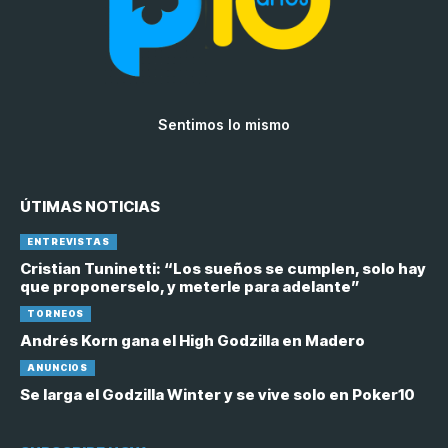
Sentimos lo mismo
ÚTIMAS NOTICIAS
ENTREVISTAS
Cristian Tuninetti: “Los sueños se cumplen, solo hay
que proponerselo, y meterle para adelante”
TORNEOS
Andrés Korn gana el High Godzilla en Madero
ANUNCIOS
Se larga el Godzilla Winter y se vive solo en Poker10