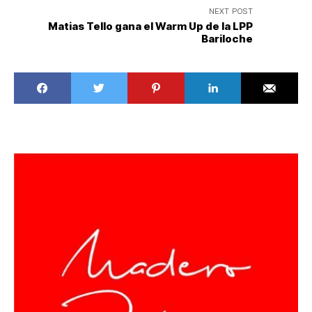
NEXT POST
Matias Tello gana el Warm Up de la LPP
Bariloche