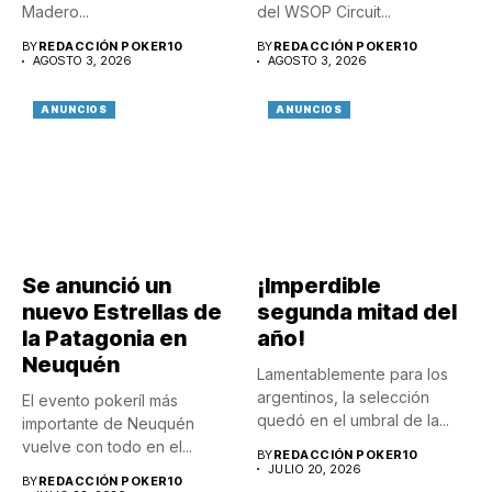
Madero...
del WSOP Circuit...
BY
REDACCIÓN POKER10
BY
REDACCIÓN POKER10
AGOSTO 3, 2026
AGOSTO 3, 2026
ANUNCIOS
ANUNCIOS
Se anunció un
¡Imperdible
nuevo Estrellas de
segunda mitad del
la Patagonia en
año!
Neuquén
Lamentablemente para los
argentinos, la selección
El evento pokeríl más
quedó en el umbral de la...
importante de Neuquén
vuelve con todo en el...
BY
REDACCIÓN POKER10
JULIO 20, 2026
BY
REDACCIÓN POKER10