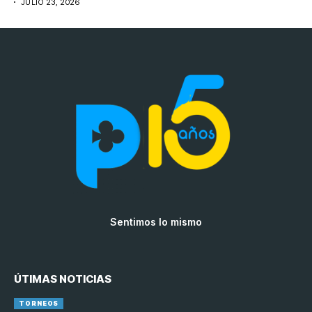
JULIO 23, 2026
Sentimos lo mismo
ÚTIMAS NOTICIAS
TORNEOS