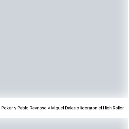
h Poker y Pablo Reynoso y Miguel Dalesio lideraron el High Roller.