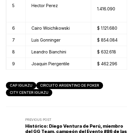
5
Hector Perez
1.416.090
6
Cairo Woichikowski
$ 1.121.680
7
Luis Gonninger
$ 854.084
8
Leandro Bianchini
$ 632.618
9
Joaquin Piergentile
$ 462.296
CAP IGUAZU
CIRCUITO ARGENTINO DE POKER
CITY CENTER IGUAZU
PREVIOUS POST
Histórico: Diego Ventura de Perú, miembro
del GG Team, campeón del Evento #86 de las