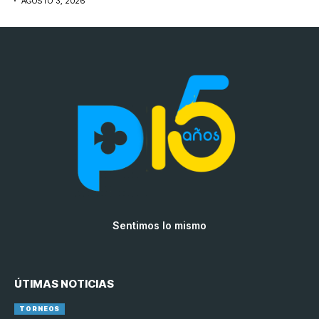
AGOSTO 3, 2026
Sentimos lo mismo
ÚTIMAS NOTICIAS
TORNEOS