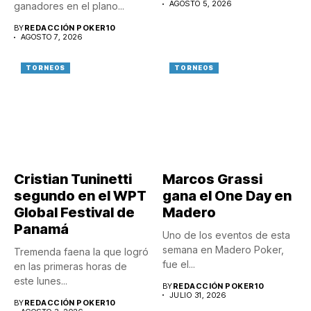
AGOSTO 5, 2026
ganadores en el plano...
BY
REDACCIÓN POKER10
AGOSTO 7, 2026
TORNEOS
TORNEOS
Cristian Tuninetti
Marcos Grassi
segundo en el WPT
gana el One Day en
Global Festival de
Madero
Panamá
Uno de los eventos de esta
semana en Madero Poker,
Tremenda faena la que logró
fue el...
en las primeras horas de
este lunes...
BY
REDACCIÓN POKER10
JULIO 31, 2026
BY
REDACCIÓN POKER10