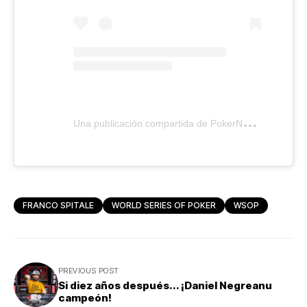
U
na publicación compartida de PokerNews (@pokernews)
FRANCO SPITALE
WORLD SERIES OF POKER
WSOP
PREVIOUS POST
Si diez años después... ¡Daniel Negreanu
campeón!