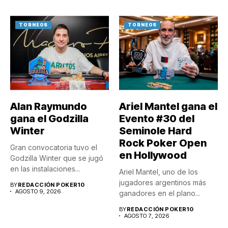
TORNEOS
TORNEOS
Alan Raymundo
Ariel Mantel gana el
gana el Godzilla
Evento #30 del
Winter
Seminole Hard
Rock Poker Open
Gran convocatoria tuvo el
en Hollywood
Godzilla Winter que se jugó
en las instalaciones...
Ariel Mantel, uno de los
jugadores argentinos más
BY
REDACCIÓN POKER10
AGOSTO 9, 2026
ganadores en el plano...
BY
REDACCIÓN POKER10
AGOSTO 7, 2026