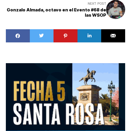
NEXT POST
Gonzalo Almada, octavo en el Evento #68 de
las WSOP