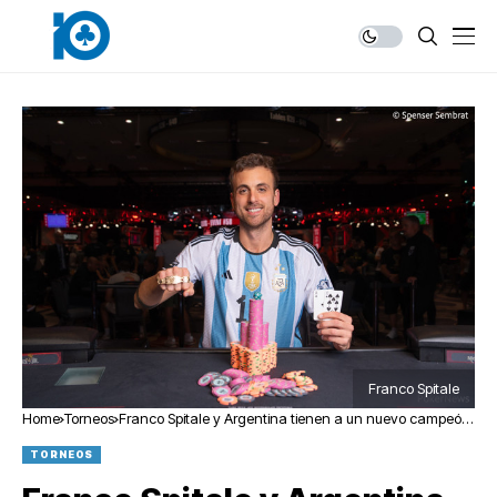
Franco Spitale
Home
Torneos
Franco Spitale y Argentina tienen a un nuevo campeón
mundial
TORNEOS