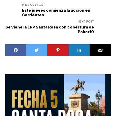
PREVIOUS POST
Este jueves comienza la acción en
Corrientes
NEXT POST
Se viene la LPP Santa Rosa con cobertura de
Poker10