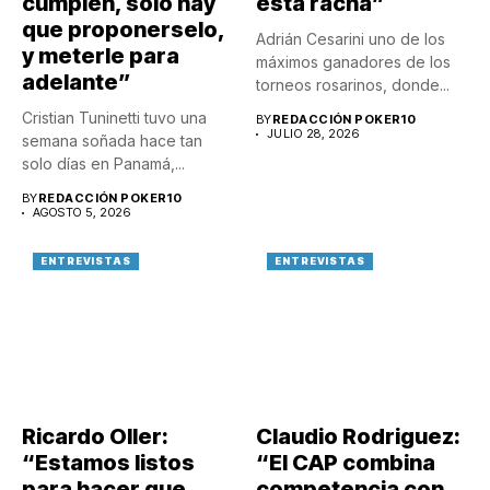
cumplen, solo hay
esta racha”
que proponerselo,
Adrián Cesarini uno de los
y meterle para
máximos ganadores de los
adelante”
torneos rosarinos, donde...
Cristian Tuninetti tuvo una
BY
REDACCIÓN POKER10
JULIO 28, 2026
semana soñada hace tan
solo días en Panamá,...
BY
REDACCIÓN POKER10
AGOSTO 5, 2026
ENTREVISTAS
ENTREVISTAS
Ricardo Oller:
Claudio Rodriguez:
“Estamos listos
“El CAP combina
para hacer que
competencia con