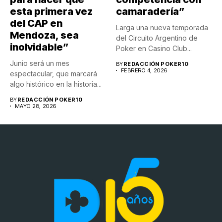
esta primera vez
camaradería”
del CAP en
Larga una nueva temporada
Mendoza, sea
del Circuito Argentino de
inolvidable”
Poker en Casino Club...
Junio será un mes
BY
REDACCIÓN POKER10
FEBRERO 4, 2026
espectacular, que marcará
algo histórico en la historia...
BY
REDACCIÓN POKER10
MAYO 28, 2026