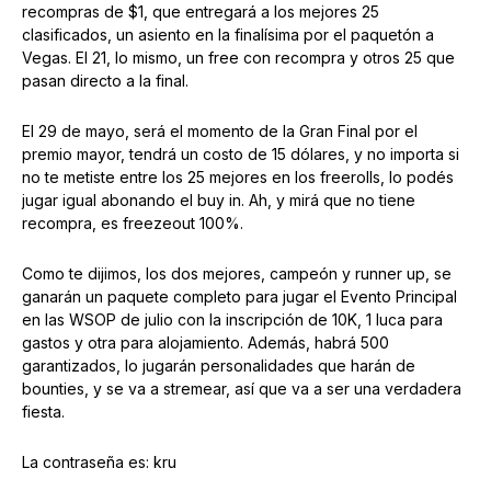
recompras de $1, que entregará a los mejores 25
clasificados, un asiento en la finalísima por el paquetón a
Vegas. El 21, lo mismo, un free con recompra y otros 25 que
pasan directo a la final.
El 29 de mayo, será el momento de la Gran Final por el
premio mayor, tendrá un costo de 15 dólares, y no importa si
no te metiste entre los 25 mejores en los freerolls, lo podés
jugar igual abonando el buy in. Ah, y mirá que no tiene
recompra, es freezeout 100%.
Como te dijimos, los dos mejores, campeón y runner up, se
ganarán un paquete completo para jugar el Evento Principal
en las WSOP de julio con la inscripción de 10K, 1 luca para
gastos y otra para alojamiento. Además, habrá 500
garantizados, lo jugarán personalidades que harán de
bounties, y se va a stremear, así que va a ser una verdadera
fiesta.
La contraseña es: kru