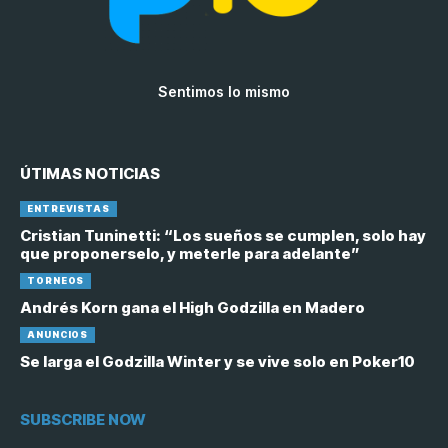
Sentimos lo mismo
ÚTIMAS NOTICIAS
ENTREVISTAS
Cristian Tuninetti: “Los sueños se cumplen, solo hay
que proponerselo, y meterle para adelante”
TORNEOS
Andrés Korn gana el High Godzilla en Madero
ANUNCIOS
Se larga el Godzilla Winter y se vive solo en Poker10
SUBSCRIBE NOW