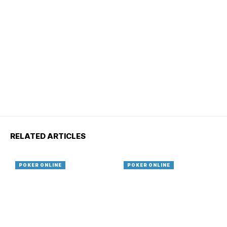
RELATED ARTICLES
POKER ONLINE
POKER ONLINE