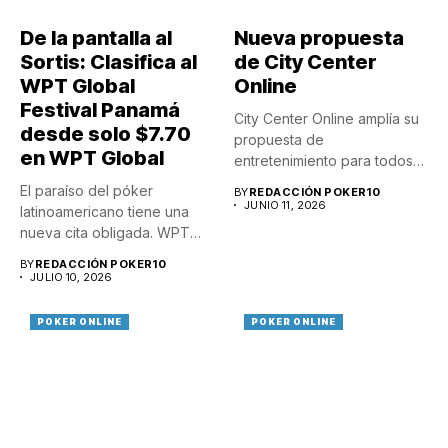
De la pantalla al
Nueva propuesta
Sortis: Clasifica al
de City Center
WPT Global
Online
Festival Panamá
City Center Online amplía su
desde solo $7.70
propuesta de
en WPT Global
entretenimiento para todos
los santafesinos...
El paraíso del póker
BY
REDACCIÓN POKER10
JUNIO 11, 2026
latinoamericano tiene una
nueva cita obligada. WPT
Global...
BY
REDACCIÓN POKER10
JULIO 10, 2026
POKER ONLINE
POKER ONLINE