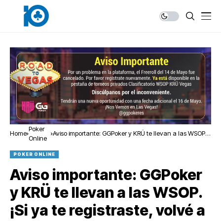
Poker
Home
Aviso importante: GGPoker y KRÜ te llevan a las WSOP.
Online
¡Si ya te registraste, volvé a hacerlo!
POKER ONLINE
Aviso importante: GGPoker
y KRÜ te llevan a las WSOP.
¡Si ya te registraste, volvé a