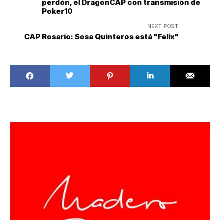
perdón, el DragonCAP con transmisión de
Poker10
NEXT POST
CAP Rosario: Sosa Quinteros está "Felix"