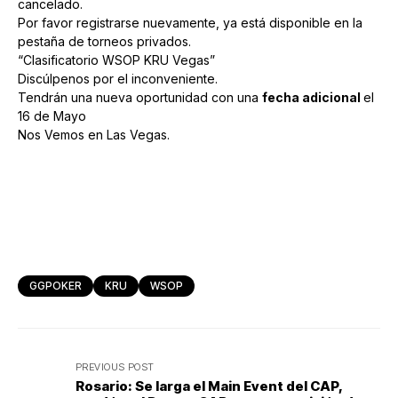
cancelado.
Por favor registrarse nuevamente, ya está disponible en la
pestaña de torneos privados.
“Clasificatorio WSOP KRU Vegas”
Discúlpenos por el inconveniente.
Tendrán una nueva oportunidad con una
fecha adicional
el
16 de Mayo
Nos Vemos en Las Vegas.
GGPOKER
KRU
WSOP
PREVIOUS POST
Rosario: Se larga el Main Event del CAP,