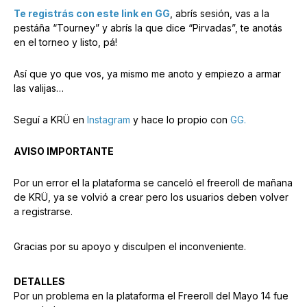
Te registrás con este link en GG
, abrís sesión, vas a la
pestáña “Tourney” y abrís la que dice “Pirvadas”, te anotás
en el torneo y listo, pá!
Así que yo que vos, ya mismo me anoto y empiezo a armar
las valijas…
Seguí a KRÜ en
Instagram
y hace lo propio con
GG.
AVISO IMPORTANTE
Por un error el la plataforma se canceló el freeroll de mañana
de KRÜ, ya se volvió a crear pero los usuarios deben volver
a registrarse.
Gracias por su apoyo y disculpen el inconveniente.
DETALLES
Por un problema en la plataforma el Freeroll del Mayo 14 fue