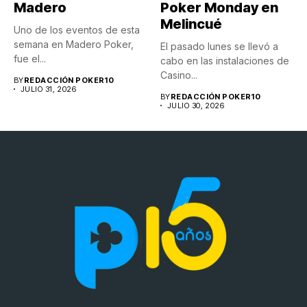
Madero
Poker Monday en
Melincué
Uno de los eventos de esta
semana en Madero Poker,
El pasado lunes se llevó a
fue el...
cabo en las instalaciones de
Casino...
BY
REDACCIÓN POKER10
JULIO 31, 2026
BY
REDACCIÓN POKER10
JULIO 30, 2026