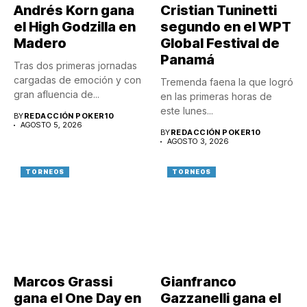
Andrés Korn gana
Cristian Tuninetti
el High Godzilla en
segundo en el WPT
Madero
Global Festival de
Panamá
Tras dos primeras jornadas
cargadas de emoción y con
Tremenda faena la que logró
gran afluencia de...
en las primeras horas de
este lunes...
BY
REDACCIÓN POKER10
AGOSTO 5, 2026
BY
REDACCIÓN POKER10
AGOSTO 3, 2026
TORNEOS
TORNEOS
Marcos Grassi
Gianfranco
gana el One Day en
Gazzanelli gana el