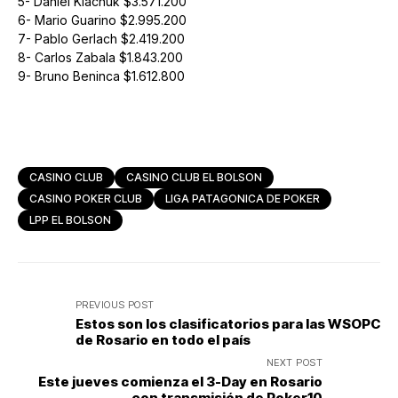
5- Daniel Klachuk $3.571.200
6- Mario Guarino $2.995.200
7- Pablo Gerlach $2.419.200
8- Carlos Zabala $1.843.200
9- Bruno Beninca $1.612.800
CASINO CLUB
CASINO CLUB EL BOLSON
CASINO POKER CLUB
LIGA PATAGONICA DE POKER
LPP EL BOLSON
PREVIOUS POST
Estos son los clasificatorios para las WSOPC
de Rosario en todo el país
NEXT POST
Este jueves comienza el 3-Day en Rosario
con transmisión de Poker10