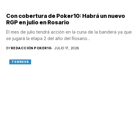
Con cobertura de Poker10: Habrá un nuevo
RGP en julio en Rosario
El mes de julio tendrá acción en la cuna de la bandera ya que
se jugará la etapa 2 del año del Rosario...
BY
REDACCIÓN POKER10
JULIO 17, 2026
TORNEOS