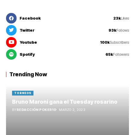
Facebook
23k
Likes
Twitter
93k
Follows
Youtube
100k
Subscribers
Spotify
65k
Followers
Trending Now
TORNEOS
Bruno Maroni gana el Tuesday rosarino
BY
REDACCIÓN POKER10
MARZO 2, 2023