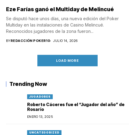
Eze Farías ganó el Multiday de Melincué
Se disputó hace unos días, una nueva edición del Poker
Multiday en las instalaciones de Casino Melincué.
Reconocidos jugadores de la zona fueron...
BY
REDACCIÓN POKER10
JULIO 14, 2026
LOAD MORE
Trending Now
JUGADORES
Roberto Cáceres fue el “Jugador del año” de
Rosario
ENERO 13, 2025
UNCATEGORIZED