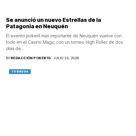
Se anunció un nuevo Estrellas de la
Patagonia en Neuquén
El evento pokeríl más importante de Neuquén vuelve con
todo en el Casino Magic con un torneo High Roller de dos
días de...
BY
REDACCIÓN POKER10
JULIO 23, 2026
TORNEOS