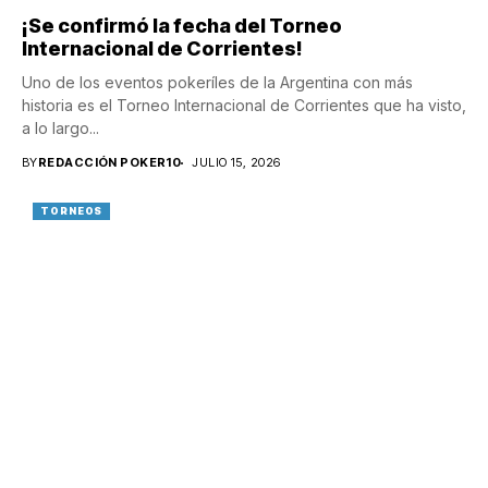
¡Se confirmó la fecha del Torneo
Internacional de Corrientes!
Uno de los eventos pokeríles de la Argentina con más
historia es el Torneo Internacional de Corrientes que ha visto,
a lo largo...
BY
REDACCIÓN POKER10
JULIO 15, 2026
TORNEOS