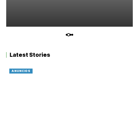
Latest Stories
ANUNCIOS