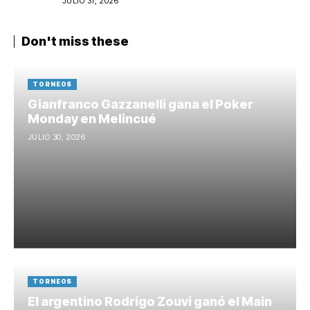
JULIO 31, 2026
Don't miss these
TORNEOS
Gianfranco Gazzanelli gana el Poker
Monday en Melincué
JULIO 30, 2026
TORNEOS
El argentino Rodrigo Zouvi ganó el Main