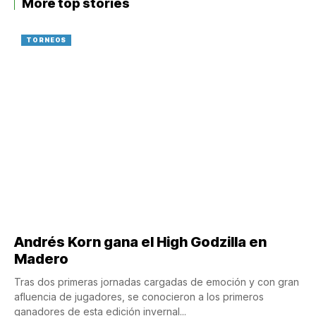
More top stories
TORNEOS
Andrés Korn gana el High Godzilla en
Madero
Tras dos primeras jornadas cargadas de emoción y con gran
afluencia de jugadores, se conocieron a los primeros
ganadores de esta edición invernal...