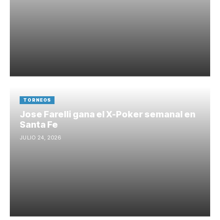
TORNEOS
Jose Farelli gana el X-Poker semanal en
Santa Fe
JULIO 24, 2026