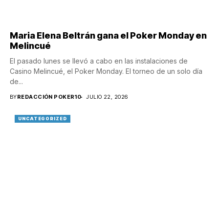
Maria Elena Beltrán gana el Poker Monday en
Melincué
El pasado lunes se llevó a cabo en las instalaciones de
Casino Melincué, el Poker Monday. El torneo de un solo día
de...
BY
REDACCIÓN POKER10
JULIO 22, 2026
UNCATEGORIZED