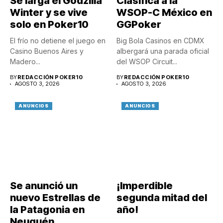
Se larga el Godzilla
Clasificá a la
Winter y se vive
WSOP-C México en
solo en Poker10
GGPoker
El frío no detiene el juego en
Big Bola Casinos en CDMX
Casino Buenos Aires y
albergará una parada oficial
Madero...
del WSOP Circuit...
BY
REDACCIÓN POKER10
BY
REDACCIÓN POKER10
AGOSTO 3, 2026
AGOSTO 3, 2026
ANUNCIOS
ANUNCIOS
Se anunció un
¡Imperdible
nuevo Estrellas de
segunda mitad del
la Patagonia en
año!
Neuquén