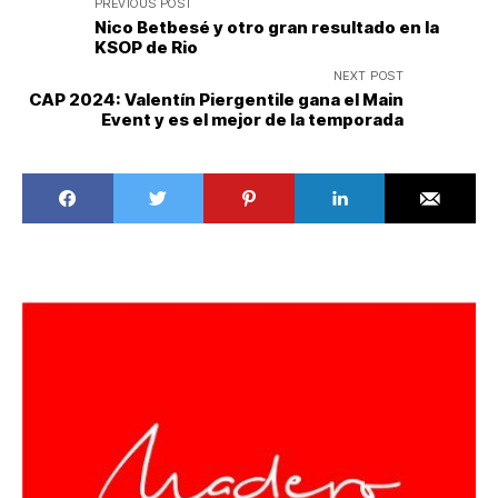
PREVIOUS POST
Nico Betbesé y otro gran resultado en la
KSOP de Rio
NEXT POST
CAP 2024: Valentín Piergentile gana el Main
Event y es el mejor de la temporada