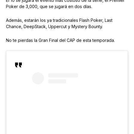
El 10 se jugará el evento más costoso de la serie, el Premier
Poker de 3,000, que se jugará en dos días.
Además, estarán los ya tradicionales Flash Poker, Last
Chance, DeepStack, Uppercut y Mystery Bounty.
No te pierdas la Gran Final del CAP de esta temporada.