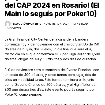
del CAP 2024 en Rosario! (El
Main lo seguís por Poker10)
REDACCIÓN POKER10
NOVIEMBRE 7, 2024
1 MINS READ
859 VIEWS
La Gran Final del City Center de la cuna de la bandera
comienza hoy 7 de noviembre con el clásico Start Up de 150
dólares de buy in, dos vuelos, un día final que será el 8,
mismo día en el que comenzará el Super High Roller de 1,500
dólares, ciegas de 40 y 50 minutos y dos días de duración.
El 9 de noviembre será el momento del Evento Principal, con
un costo de 400 dólares, y cinco turnos para jugar, dos de
ellos en modalidad turbo. Este torneo terminará el 14 junto
con el Second Chance de 200 dólares, y el High Roller de
800 que durará tres días. Este evento podrás seguirlo por
Poker10, como siempre.