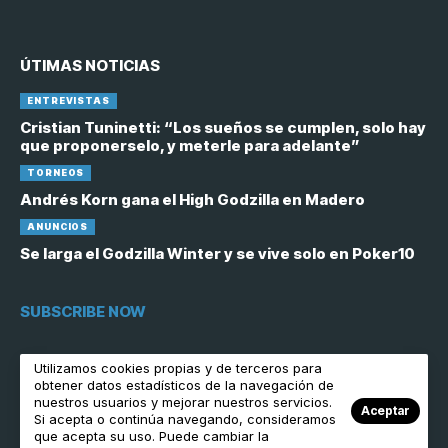
ÚTIMAS NOTICIAS
ENTREVISTAS
Cristian Tuninetti: “Los sueños se cumplen, solo hay
que proponerselo, y meterle para adelante”
TORNEOS
Andrés Korn gana el High Godzilla en Madero
ANUNCIOS
Se larga el Godzilla Winter y se vive solo en Poker10
SUBSCRIBE NOW
[contact-form-7 id="6758"]
Utilizamos cookies propias y de terceros para
obtener datos estadísticos de la navegación de
nuestros usuarios y mejorar nuestros servicios.
Aceptar
Si acepta o continúa navegando, consideramos
que acepta su uso. Puede cambiar la
© Copyright 2023 Poker10. Todos los derechos reservados.