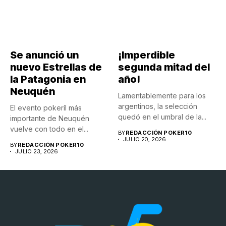
Se anunció un
¡Imperdible
nuevo Estrellas de
segunda mitad del
la Patagonia en
año!
Neuquén
Lamentablemente para los
argentinos, la selección
El evento pokeríl más
quedó en el umbral de la...
importante de Neuquén
vuelve con todo en el...
BY
REDACCIÓN POKER10
JULIO 20, 2026
BY
REDACCIÓN POKER10
JULIO 23, 2026