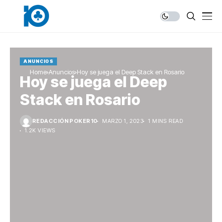
ANUNCIOS
Home
Anuncios
Hoy se juega el Deep Stack en Rosario
Hoy se juega el Deep
Stack en Rosario
REDACCIÓN POKER10
MARZO 1, 2023
1 MINS READ
1.2K VIEWS