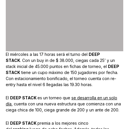
El miércoles a las 17 horas será el turno del
DEEP
STACK
. Con un buy in de $ 38.000, ciegas cada 25’ y un
stack inicial de 45.000 puntos en fichas de torneo, el
DEEP
STACK
tiene un cupo máximo de 150 jugadores por fecha.
Con estacionamiento bonificado, el torneo cuenta con re-
entry hasta el nivel 6 llegadas las 19.30 horas.
El
DEEP STACK
es un torneo que
se desarrolla en un solo
día
, cuenta con una nueva estructura que comienza con una
ciega chica de 100, ciega grande de 200 y un ante de 200.
El
DEEP STACK
premia a los mejores cinco