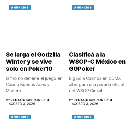
ANUNCIOS
ANUNCIOS
Se larga el Godzilla
Clasificá a la
Winter y se vive
WSOP-C México en
solo en Poker10
GGPoker
El frío no detiene el juego en
Big Bola Casinos en CDMX
Casino Buenos Aires y
albergará una parada oficial
Madero...
del WSOP Circuit...
BY
REDACCIÓN POKER10
BY
REDACCIÓN POKER10
AGOSTO 3, 2026
AGOSTO 3, 2026
ANUNCIOS
ANUNCIOS