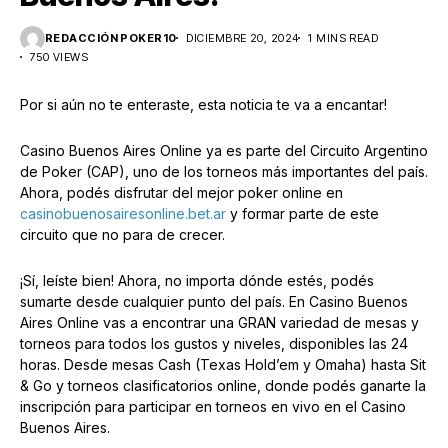
REDACCIÓN POKER10
DICIEMBRE 20, 2024
1 MINS READ
750 VIEWS
Por si aún no te enteraste, esta noticia te va a encantar!
Casino Buenos Aires Online ya es parte del Circuito Argentino
de Poker (CAP), uno de los torneos más importantes del país.
Ahora, podés disfrutar del mejor poker online en
casinobuenosairesonline.bet.ar
y formar parte de este
circuito que no para de crecer.
¡Sí, leíste bien! Ahora, no importa dónde estés, podés
sumarte desde cualquier punto del país. En Casino Buenos
Aires Online vas a encontrar una GRAN variedad de mesas y
torneos para todos los gustos y niveles, disponibles las 24
horas. Desde mesas Cash (Texas Hold’em y Omaha) hasta Sit
& Go y torneos clasificatorios online, donde podés ganarte la
inscripción para participar en torneos en vivo en el Casino
Buenos Aires.