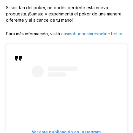
Si sos fan del poker, no podés perderte esta nueva
propuesta. ¡Sumate y experimentá el poker de una manera
diferente y al alcance de tu mano!
Para más información, visitá
casinobuenosairesonline.bet.ar
.
Ver esta publicación en Instagram