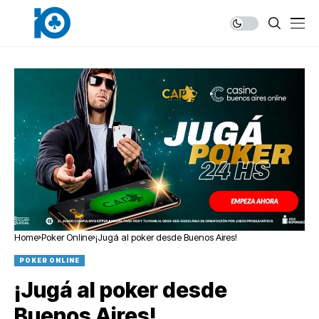
Home
Poker Online
¡Jugá al poker desde Buenos Aires!
POKER ONLINE
¡Jugá al poker desde
Buenos Aires!