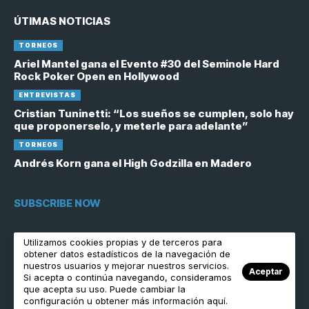
ÚTIMAS NOTICIAS
TORNEOS
Ariel Mantel gana el Evento #30 del Seminole Hard
Rock Poker Open en Hollywood
ENTREVISTAS
Cristian Tuninetti: “Los sueños se cumplen, solo hay
que proponerselo, y meterle para adelante”
TORNEOS
Andrés Korn gana el High Godzilla en Madero
SUBSCRIBE NOW
[contact-form-7 id="6758"]
Utilizamos cookies propias y de terceros para
obtener datos estadísticos de la navegación de
nuestros usuarios y mejorar nuestros servicios.
Aceptar
Si acepta o continúa navegando, consideramos
que acepta su uso. Puede cambiar la
© Copyright 2023 Poker10. Todos los derechos reservados.
configuración u obtener más información aquí.
About Us
Private Policy
Forums