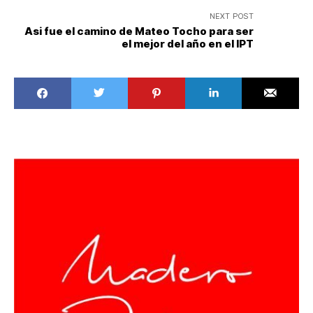
NEXT POST
Asi fue el camino de Mateo Tocho para ser
el mejor del año en el IPT