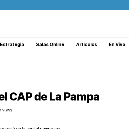
Estrategia
Salas Online
Artículos
En Vivo
del CAP de La Pampa
K VIEWS
er pasó en la capital pampeana.