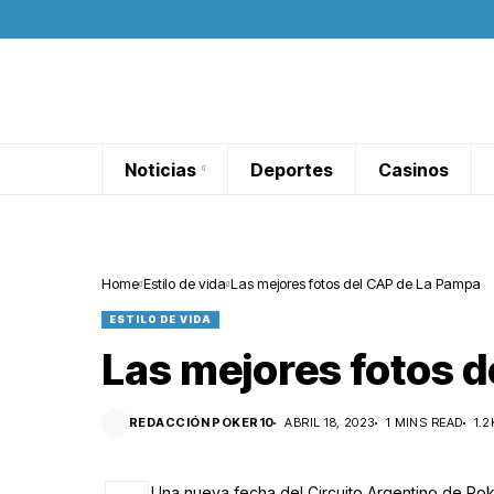
Noticias
Deportes
Casinos
Home
Estilo de vida
Las mejores fotos del CAP de La Pampa
ESTILO DE VIDA
Las mejores fotos 
REDACCIÓN POKER10
ABRIL 18, 2023
1 MINS READ
1.2
Una nueva fecha del Circuito Argentino de Pok