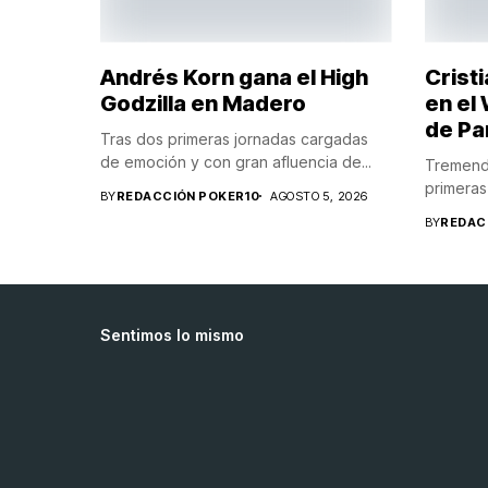
Andrés Korn gana el High
Crist
Godzilla en Madero
en el
de P
Tras dos primeras jornadas cargadas
de emoción y con gran afluencia de...
Tremenda
primeras 
BY
REDACCIÓN POKER10
AGOSTO 5, 2026
BY
REDAC
Sentimos lo mismo