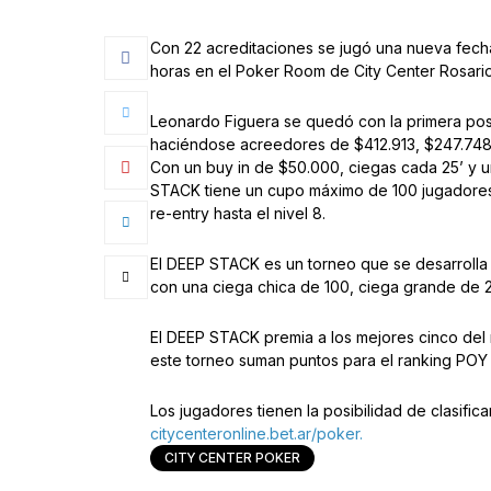
Con 22 acreditaciones se jugó una nueva fecha
horas en el Poker Room de City Center Rosario
Leonardo Figuera se quedó con la primera posi
haciéndose acreedores de $412.913, $247.748
Con un buy in de $50.000, ciegas cada 25’ y un
STACK tiene un cupo máximo de 100 jugadores 
re-entry hasta el nivel 8.
El DEEP STACK es un torneo que se desarrolla
con una ciega chica de 100, ciega grande de 
El DEEP STACK premia a los mejores cinco del
este torneo suman puntos para el ranking POY 
Los jugadores tienen la posibilidad de clasifica
citycenteronline.bet.ar/poker.
CITY CENTER POKER