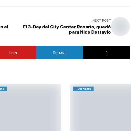
NEXT POST
n el
El 3-Day del City Center Rosario, quedó
para Nico Dottavio
PIN
SHARE
OS
TORNEOS