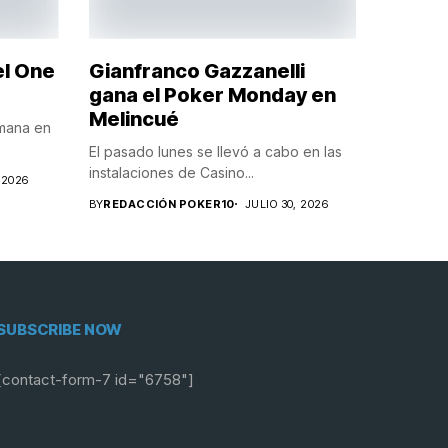
el One
Gianfranco Gazzanelli
gana el Poker Monday en
Melincué
emana en
El pasado lunes se llevó a cabo en las
instalaciones de Casino...
 2026
BY
REDACCIÓN POKER10
JULIO 30, 2026
SUBSCRIBE NOW
[contact-form-7 id="6758"]