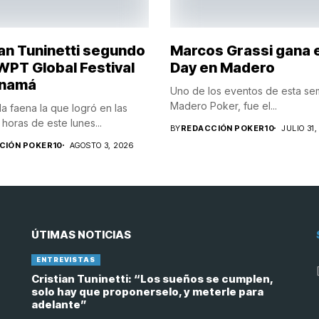
ian Tuninetti segundo
Marcos Grassi gana 
 WPT Global Festival
Day en Madero
anamá
Uno de los eventos de esta s
Madero Poker, fue el...
 faena la que logró en las
horas de este lunes...
BY
REDACCIÓN POKER10
JULIO 31,
CIÓN POKER10
AGOSTO 3, 2026
ÚTIMAS NOTICIAS
ENTREVISTAS
Cristian Tuninetti: “Los sueños se cumplen,
solo hay que proponerselo, y meterle para
adelante”