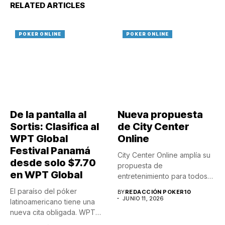
RELATED ARTICLES
POKER ONLINE
POKER ONLINE
De la pantalla al
Nueva propuesta
Sortis: Clasifica al
de City Center
WPT Global
Online
Festival Panamá
City Center Online amplía su
desde solo $7.70
propuesta de
en WPT Global
entretenimiento para todos
los santafesinos...
El paraíso del póker
BY
REDACCIÓN POKER10
JUNIO 11, 2026
latinoamericano tiene una
nueva cita obligada. WPT
Global...