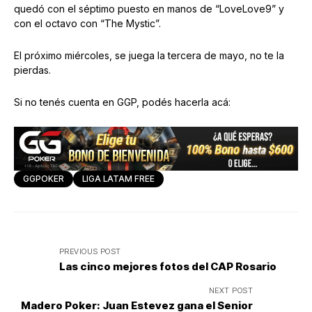
quedó con el séptimo puesto en manos de “LoveLove9” y
con el octavo con “The Mystic”.
El próximo miércoles, se juega la tercera de mayo, no te la
pierdas.
Si no tenés cuenta en GGP, podés hacerla acá:
GGPOKER
LIGA LATAM FREE
PREVIOUS POST
Las cinco mejores fotos del CAP Rosario
NEXT POST
Madero Poker: Juan Estevez gana el Senior