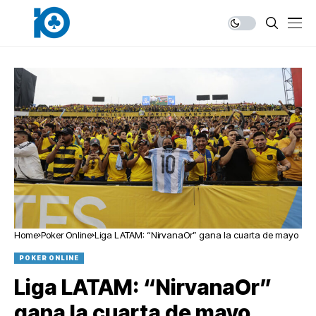
Home
Poker Online
Liga LATAM: “NirvanaOr” gana la cuarta de mayo
POKER ONLINE
Liga LATAM: “NirvanaOr”
gana la cuarta de mayo