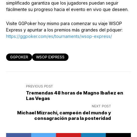
simplificado garantiza que los jugadores puedan seguir
fácilmente su progreso hacia el evento en vivo que deseen.
Visite GGPoker hoy mismo para comenzar su viaje WSOP
Express y apuntar a los premios más grandes del póquer:
https://ggpoker.com/es/tournaments/wsop-express/
GGPOKER
WSOP EXPRESS
PREVIOUS POST
Tremendas 48 horas de Magno Ibañez en
Las Vegas
NEXT POST
Michael Mizrachi, campeón del mundo y
consagración para la posteridad