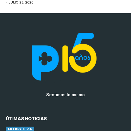
JULIO 23, 2026
Sentimos lo mismo
ÚTIMAS NOTICIAS
ENTREVISTAS