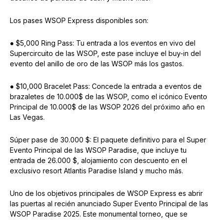
Los pases WSOP Express disponibles son:
● $5,000 Ring Pass: Tu entrada a los eventos en vivo del
Supercircuito de las WSOP, este pase incluye el buy-in del
evento del anillo de oro de las WSOP más los gastos.
● $10,000 Bracelet Pass: Concede la entrada a eventos de
brazaletes de 10.000$ de las WSOP, como el icónico Evento
Principal de 10.000$ de las WSOP 2026 del próximo año en
Las Vegas.
Súper pase de 30.000 $: El paquete definitivo para el Super
Evento Principal de las WSOP Paradise, que incluye tu
entrada de 26.000 $, alojamiento con descuento en el
exclusivo resort Atlantis Paradise Island y mucho más.
Uno de los objetivos principales de WSOP Express es abrir
las puertas al recién anunciado Super Evento Principal de las
WSOP Paradise 2025. Este monumental torneo, que se