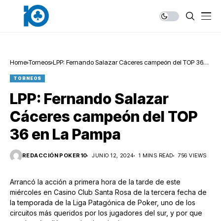
Home
Torneos
LPP: Fernando Salazar Cáceres campeón del TOP 36
en La Pampa
TORNEOS
LPP: Fernando Salazar
Cáceres campeón del TOP
36 en La Pampa
REDACCIÓN POKER10
JUNIO 12, 2024
1 MINS READ
756 VIEWS
Arrancó la acción a primera hora de la tarde de este
miércoles en Casino Club Santa Rosa de la tercera fecha de
la temporada de la Liga Patagónica de Poker, uno de los
circuitos más queridos por los jugadores del sur, y por que