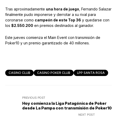
Tras aproximadamente
una hora de juego
, Fernando Salazar
finalmente pudo imponerse y derrotar a su rival para
coronarse como
campeón de este Top 36
y quedarse con
los
$2.550.200
en premios destinados al ganador.
Este jueves comienza el Main Event con transmisión de
Poker10 y un premio garantizado de 40 millones.
CASINO CLUB
CASINO POKER CLUB
LPP SANTA ROSA
PREVIOUS POST
Hoy comienza la Liga Patagónica de Poker
desde La Pampa con transmisión de Poker10
NEXT POST