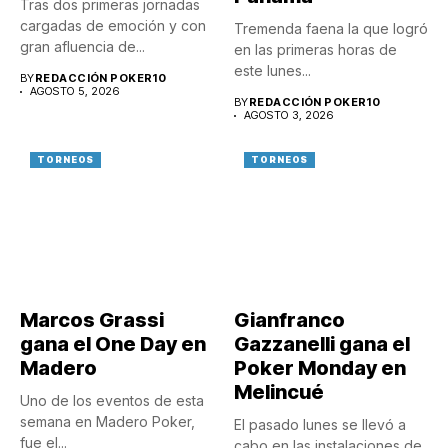
Tras dos primeras jornadas
cargadas de emoción y con
Tremenda faena la que logró
gran afluencia de...
en las primeras horas de
este lunes...
BY
REDACCIÓN POKER10
AGOSTO 5, 2026
BY
REDACCIÓN POKER10
AGOSTO 3, 2026
TORNEOS
TORNEOS
Marcos Grassi
Gianfranco
gana el One Day en
Gazzanelli gana el
Madero
Poker Monday en
Melincué
Uno de los eventos de esta
semana en Madero Poker,
El pasado lunes se llevó a
fue el...
cabo en las instalaciones de