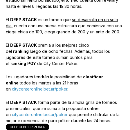
estacionamiento bonificado, el torneo cuenta con re-entry
hasta el nivel 6 llegadas las 19.30 horas.
El
DEEP STACK
es un torneo que
se desarrolla en un solo
día
, cuenta con una nueva estructura que comienza con una
ciega chica de 100, ciega grande de 200 y un ante de 200.
El
DEEP STACK
premia a los mejores cinco
del
ranking
luego de ocho fechas. Además, todos los
jugadores de este torneo suman puntos para
el
ranking
POY
de City Center Poker.
Los jugadores tendrán la posibilidad de
clasificar
online
todos los martes a las 21 horas
en
citycenteronline.bet.ar/poker
.
El
DEEP STACK
forma parte de la amplia grilla de torneos
presenciales, que se suma a la propuesta online
en
citycenteronline.bet.ar/poker
que permite disfrutar de la
mejor experiencia de puro póker durante las 24 horas.
CITY CENTER POKER