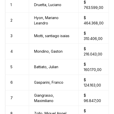
$
1
Druetta, Luciano
763.599,00
Hyon, Mariano
$
2
Leandro
464.368,00
$
3
Miotti, santiago isaias
310.406,00
$
4
Mondino, Gaston
216.043,00
$
5
Battiato, Julian
160.170,00
$
6
Gasparini, Franco
124.163,00
Giangrasso,
$
7
Maximiliano
96.847,00
$
8
Zollo, Miguel Angel