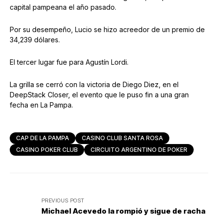
capital pampeana el año pasado.
Por su desempeño, Lucio se hizo acreedor de un premio de
34,239 dólares.
El tercer lugar fue para Agustín Lordi.
La grilla se cerró con la victoria de Diego Diez, en el
DeepStack Closer, el evento que le puso fin a una gran
fecha en La Pampa.
CAP DE LA PAMPA
CASINO CLUB SANTA ROSA
CASINO POKER CLUB
CIRCUITO ARGENTINO DE POKER
PREVIOUS POST
Michael Acevedo la rompió y sigue de racha