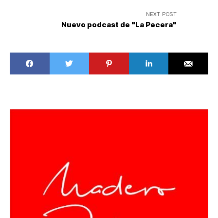
NEXT POST
Nuevo podcast de "La Pecera"