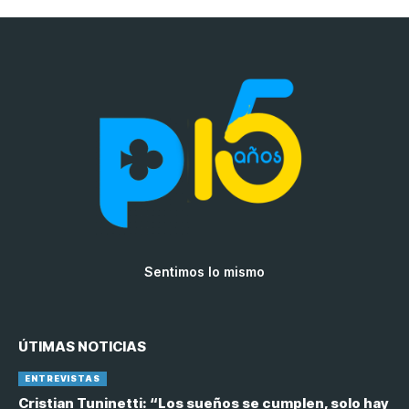
Sentimos lo mismo
ÚTIMAS NOTICIAS
ENTREVISTAS
Cristian Tuninetti: “Los sueños se cumplen, solo hay