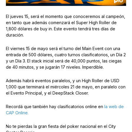
El jueves 15, será el momento que conoceremos al campeón,
en tanto que además comenzará el Super High Roller de
1,800 dólares de buy in. Este evento tendrá tres días de
duración.
El viernes 15 de mayo será el turno del Main Event con una
entrada de 500 dólares, cuatro turnos clasificatorios, un Día 2
y un Día 3. El stack inicial será de 40,000 puntos, las ciegas
de 40 minutos, y se jugarán 17 niveles. Imperdible.
Además habrá eventos paralelos, y un High Roller de USD
1,000 que terminará el miércoles 21 de mayo, en paralelo con
el Evento Principal, y el DeepStack Closer.
Recordá que también hay clasificatorios online en
la web de
CAP Online.
No te pierdas la gran fiesta del poker nacional en el City