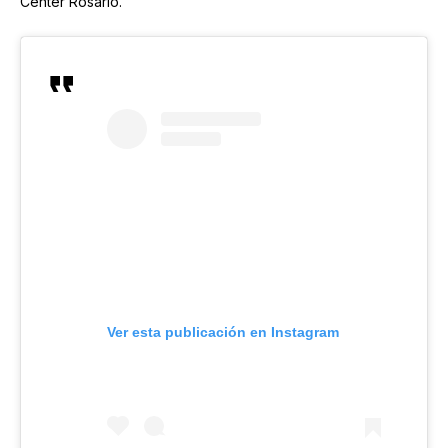
Center Rosario.
Ver esta publicación en Instagram