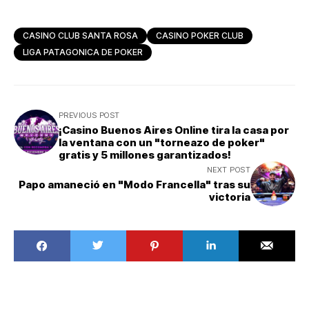
CASINO CLUB SANTA ROSA
CASINO POKER CLUB
LIGA PATAGONICA DE POKER
PREVIOUS POST
¡Casino Buenos Aires Online tira la casa por
la ventana con un "torneazo de poker"
gratis y 5 millones garantizados!
NEXT POST
Papo amaneció en "Modo Francella" tras su
victoria