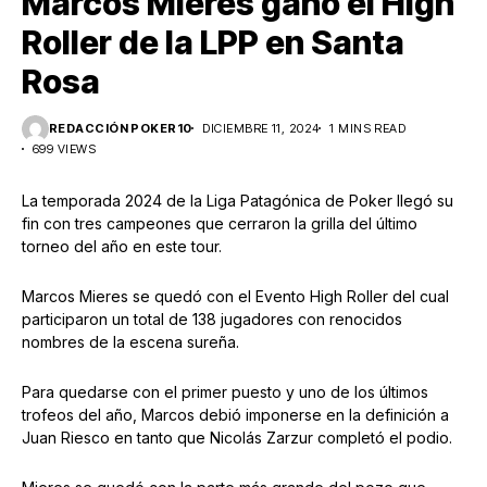
Marcos Mieres ganó el High
Roller de la LPP en Santa
Rosa
REDACCIÓN POKER10
DICIEMBRE 11, 2024
1 MINS READ
699 VIEWS
La temporada 2024 de la Liga Patagónica de Poker llegó su
fin con tres campeones que cerraron la grilla del último
torneo del año en este tour.
Marcos Mieres se quedó con el Evento High Roller del cual
participaron un total de 138 jugadores con renocidos
nombres de la escena sureña.
Para quedarse con el primer puesto y uno de los últimos
trofeos del año, Marcos debió imponerse en la definición a
Juan Riesco en tanto que Nicolás Zarzur completó el podio.