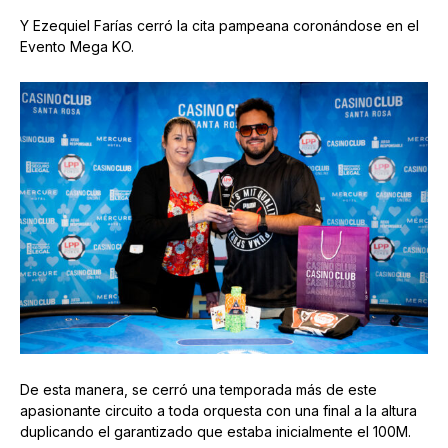
Y Ezequiel Farías cerró la cita pampeana coronándose en el
Evento Mega KO.
De esta manera, se cerró una temporada más de este
apasionante circuito a toda orquesta con una final a la altura
duplicando el garantizado que estaba inicialmente el 100M.