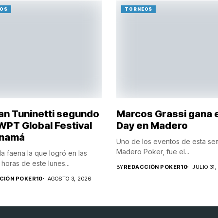
OS
TORNEOS
ian Tuninetti segundo
Marcos Grassi gana 
 WPT Global Festival
Day en Madero
anamá
Uno de los eventos de esta s
Madero Poker, fue el...
 faena la que logró en las
horas de este lunes...
BY
REDACCIÓN POKER10
JULIO 31,
CIÓN POKER10
AGOSTO 3, 2026