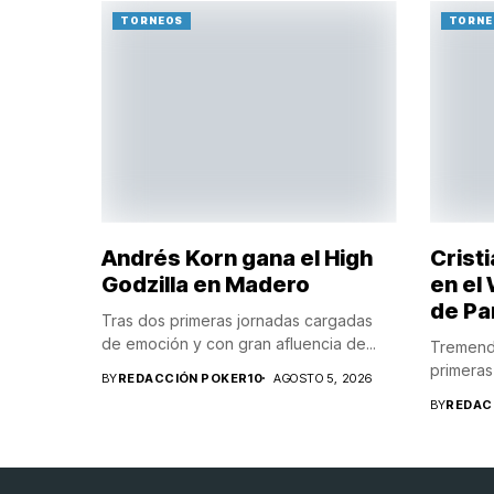
TORNEOS
TORNE
Andrés Korn gana el High
Crist
Godzilla en Madero
en el
de P
Tras dos primeras jornadas cargadas
de emoción y con gran afluencia de...
Tremenda
primeras 
BY
REDACCIÓN POKER10
AGOSTO 5, 2026
BY
REDAC