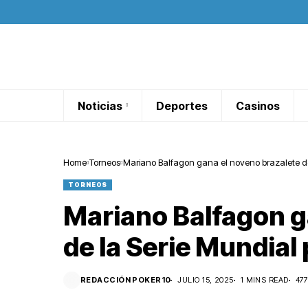
Noticias
Deportes
Casinos
Home
Torneos
Mariano Balfagon gana el noveno brazalete de
TORNEOS
Mariano Balfagon g
de la Serie Mundial
REDACCIÓN POKER10
JULIO 15, 2025
1 MINS READ
47