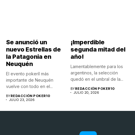
Se anunció un
¡Imperdible
nuevo Estrellas de
segunda mitad del
la Patagonia en
año!
Neuquén
Lamentablemente para los
argentinos, la selección
El evento pokeríl más
quedó en el umbral de la...
importante de Neuquén
vuelve con todo en el...
BY
REDACCIÓN POKER10
JULIO 20, 2026
BY
REDACCIÓN POKER10
JULIO 23, 2026