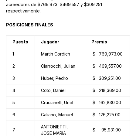
acreedores de $769.973, $469.557 y $309.251
respectivamente.
POSICIONES FINALES
Puesto
Jugador
Premio
1
Martin Cordich
$ 769,973.00
2
Ciarrocchi, Julian
$ 469,557.00
3
Huber, Pedro
$ 309,251.00
4
Coto, Daniel
$ 218,369.00
5
Crucianelli, Uriel
$ 162,830.00
6
Galiano, Manuel
$ 126,225.00
ANTONIETTI,
7
$ 95,931.00
JOSE MARIA