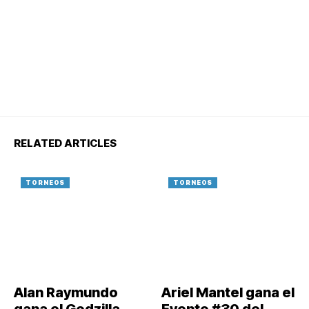
RELATED ARTICLES
TORNEOS
TORNEOS
Alan Raymundo
Ariel Mantel gana el