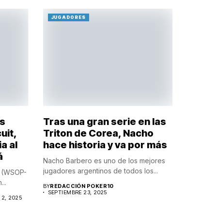
JUGADORES
os
Tras una gran serie en las
uit,
Triton de Corea, Nacho
a al
hace historia y va por más
á
Nacho Barbero es uno de los mejores
jugadores argentinos de todos los...
it (WSOP-
..
BY
REDACCIÓN POKER10
SEPTIEMBRE 23, 2025
2, 2025