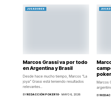
JUGADORES
JUGAD
Marcos Grassi va por todo
Marco
en Argentina y Brasil
campe
poker
Desde hace mucho tiempo, Marcos “La
joya” Grassi está teniendo resultados
Marcos G
relevantes...
argentin
BY
REDACCIÓN POKER10
MAYO 6, 2026
BY
REDAC