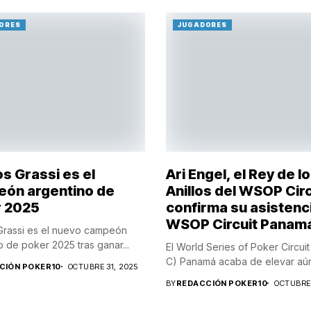
ORES
JUGADORES
s Grassi es el
Ari Engel, el Rey de l
ón argentino de
Anillos del WSOP Circ
 2025
confirma su asistenci
WSOP Circuit Panam
rassi es el nuevo campeón
o de poker 2025 tras ganar...
El World Series of Poker Circu
C) Panamá acaba de elevar aún.
CIÓN POKER10
OCTUBRE 31, 2025
BY
REDACCIÓN POKER10
OCTUBRE 