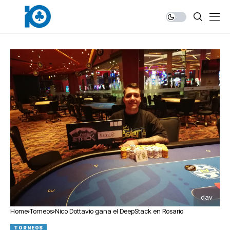
dav
Home
Torneos
Nico Dottavio gana el DeepStack en Rosario
TORNEOS