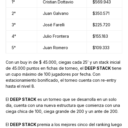
1°
Cristian Dottavio
$569.943
2°
Juan Galvano
$350.571
3°
José Farelli
$225.720
4°
Julio Frontera
$155.183
5°
Juan Romero
$109.333
Con un buy in de $ 45.000, ciegas cada 25’ y un stack inicial
de 45.000 puntos en fichas de torneo, el
DEEP STACK
tiene
un cupo máximo de 100 jugadores por fecha. Con
estacionamiento bonificado, el torneo cuenta con re-entry
hasta el nivel 8.
El
DEEP STACK
es un torneo que se desarrolla en un solo
día, cuenta con una nueva estructura que comienza con una
ciega chica de 100, ciega grande de 200 y un ante de 200.
El
DEEP STACK
premia a los mejores cinco del ranking luego