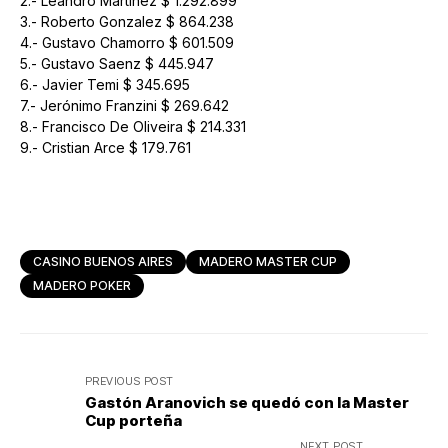
2.- Leandro Martinez $ 1.292.899
3.- Roberto Gonzalez $ 864.238
4.- Gustavo Chamorro $ 601.509
5.- Gustavo Saenz $ 445.947
6.- Javier Temi $ 345.695
7.- Jerónimo Franzini $ 269.642
8.- Francisco De Oliveira $ 214.331
9.- Cristian Arce $ 179.761
CASINO BUENOS AIRES
MADERO MASTER CUP
MADERO POKER
PREVIOUS POST
Gastón Aranovich se quedó con la Master
Cup porteña
NEXT POST