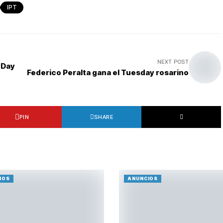
IPT
NEXT POST
-Day
Federico Peralta gana el Tuesday rosarino
PIN
SHARE
IOS
ANUNCIOS