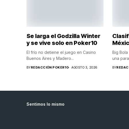
Se larga el Godzilla Winter
Clasi
y se vive solo en Poker10
Méxic
El frío no detiene el juego en Casino
Big Bola
Buenos Aires y Madero...
una parad
BY
REDACCIÓN POKER10
AGOSTO 3, 2026
BY
REDAC
Sentimos lo mismo