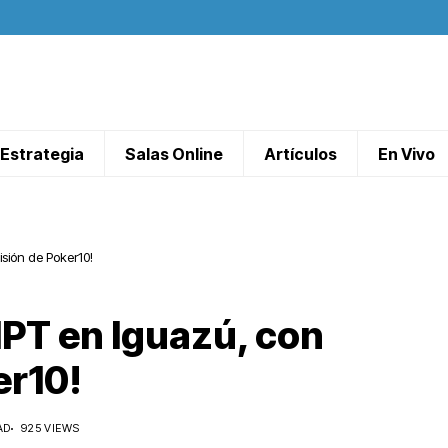
Estrategia
Salas Online
Artículos
En Vivo
isión de Poker10!
IPT en Iguazú, con
er10!
AD
925 VIEWS