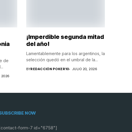
¡Imperdible segunda mitad
onia
del año!
Lamentablemente para los argentinos, la
selección quedó en el umbral de la...
te de
..
BY
REDACCIÓN POKER10
JULIO 20, 2026
, 2026
SUBSCRIBE NOW
[contact-form-7 id="6758"]