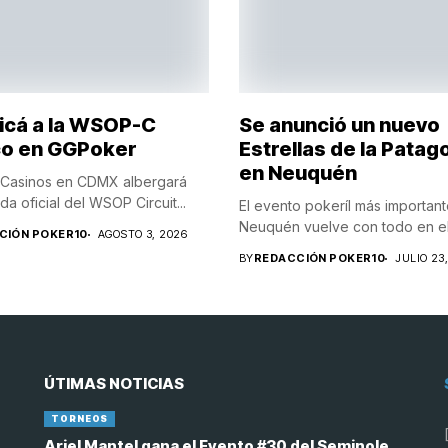
ficá a la WSOP-C
Se anunció un nuevo
o en GGPoker
Estrellas de la Patag
en Neuquén
 Casinos en CDMX albergará
a oficial del WSOP Circuit...
El evento pokeríl más importan
Neuquén vuelve con todo en el.
CIÓN POKER10
AGOSTO 3, 2026
BY
REDACCIÓN POKER10
JULIO 23
ÚTIMAS NOTICIAS
TORNEOS
Ariel Mantel gana el Evento #30 del Seminole