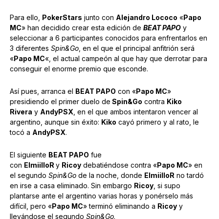
Para ello,
PokerStars
junto con
Alejandro Lococo
«
Papo
MC
» han decidido crear esta edición de
BEAT PAPO
y
seleccionar a 6 participantes conocidos para enfrentarlos en
3 diferentes
Spin&Go
, en el que el principal anfitrión será
«
Papo MC
«, el actual campeón al que hay que derrotar para
conseguir el enorme premio que esconde.
Así pues, arranca el
BEAT PAPO
con «
Papo MC
»
presidiendo el primer duelo de
Spin&Go
contra
Kiko
Rivera
y
AndyPSX
, en el que ambos intentaron vencer al
argentino, aunque sin éxito:
Kiko
cayó primero y al rato, le
tocó a
AndyPSX
.
El siguiente
BEAT PAPO
fue
con
ElmiilloR
y
Ricoy
debatiéndose contra «
Papo MC
» en
el segundo
Spin&Go
de la noche, donde
ElmiilloR
no tardó
en irse a casa eliminado. Sin embargo
Ricoy
, si supo
plantarse ante el argentino varias horas y ponérselo más
difícil, pero «
Papo MC
» terminó eliminando a
Ricoy
y
llevándose el segundo
Spin&Go
.