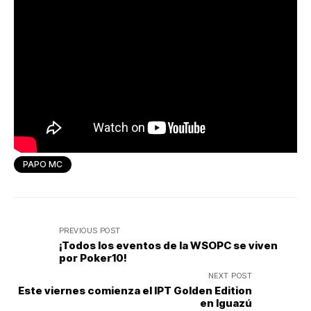
PAPO MC
PREVIOUS POST
¡Todos los eventos de la WSOPC se viven
por Poker10!
NEXT POST
Este viernes comienza el IPT Golden Edition
en Iguazú