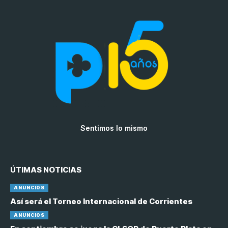
Sentimos lo mismo
ÚTIMAS NOTICIAS
ANUNCIOS
Así será el Torneo Internacional de Corrientes
ANUNCIOS