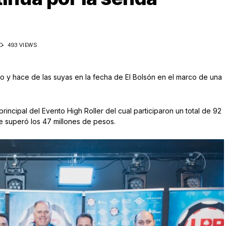
D
493 VIEWS
 y hace de las suyas en la fecha de El Bolsón en el marco de una
rincipal del Evento High Roller del cual participaron un total de 92
e superó los 47 millones de pesos.