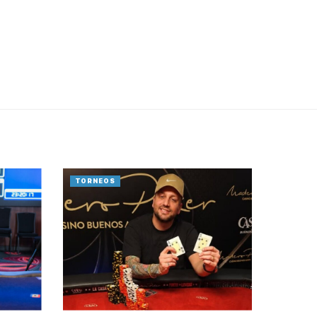
TORNEOS