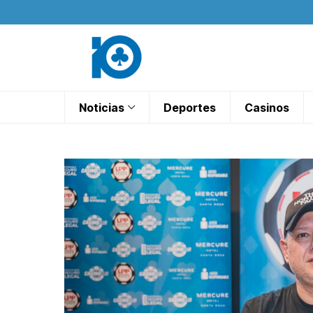
Noticias
Deportes
Casinos