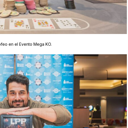
trofeo en el Evento Mega KO.