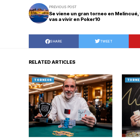
PREVIOUS POST
Se viene un gran torneo en Melincué, 
vas a vivir en Poker10
SHARE
TWEET
RELATED ARTICLES
TORNEOS
TORNE