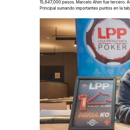
15,647,000 pesos. Marcelo Ahim fue tercero. As
Principal sumando importantes puntos en la tab