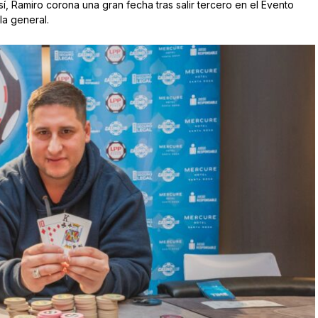
í, Ramiro corona una gran fecha tras salir tercero en el Evento
la general.