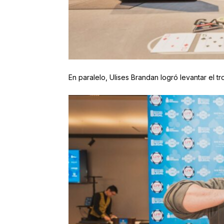
En paralelo, Ulises Brandan logró levantar el 