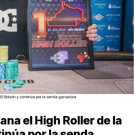
P El Bolsón y continúa por la senda ganadora
na el High Roller de la
tinúa por la senda