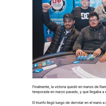
Finalmente, la victoria quedó en manos de Ra
temporada en marzo pasado, y que llegaba a es
El triunfo llegó luego de derrotar en el mano a