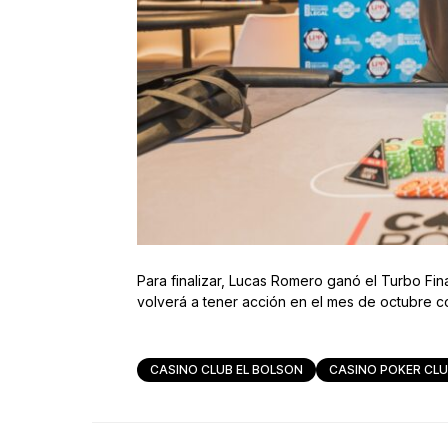
Para finalizar, Lucas Romero ganó el Turbo Fina
volverá a tener acción en el mes de octubre co
CASINO CLUB EL BOLSON
CASINO POKER CL