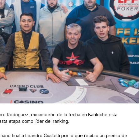
miro Rodriguez, excampeón de la fecha en Bariloche esta
ta etapa como líder del ranking.
 mano final a Leandro Giustetti por lo que recibió un premio de