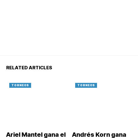
RELATED ARTICLES
TORNEOS
TORNEOS
Ariel Mantel gana el
Andrés Korn gana