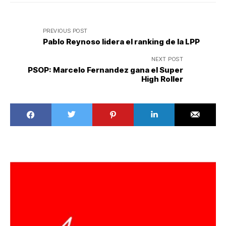
PREVIOUS POST
Pablo Reynoso lidera el ranking de la LPP
NEXT POST
PSOP: Marcelo Fernandez gana el Super
High Roller