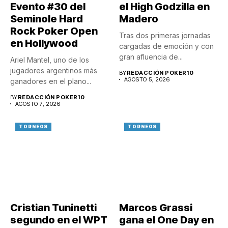
Evento #30 del
el High Godzilla en
Seminole Hard
Madero
Rock Poker Open
Tras dos primeras jornadas
en Hollywood
cargadas de emoción y con
gran afluencia de...
Ariel Mantel, uno de los
jugadores argentinos más
BY
REDACCIÓN POKER10
AGOSTO 5, 2026
ganadores en el plano...
BY
REDACCIÓN POKER10
AGOSTO 7, 2026
TORNEOS
TORNEOS
Cristian Tuninetti
Marcos Grassi
segundo en el WPT
gana el One Day en