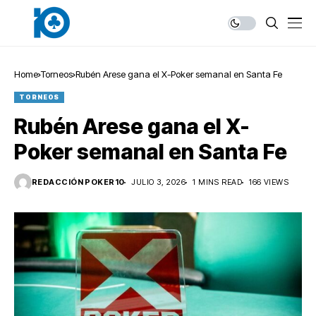
Home
Torneos
Rubén Arese gana el X-Poker semanal en Santa Fe
TORNEOS
Rubén Arese gana el X-
Poker semanal en Santa Fe
REDACCIÓN POKER10
JULIO 3, 2026
1 MINS READ
166 VIEWS