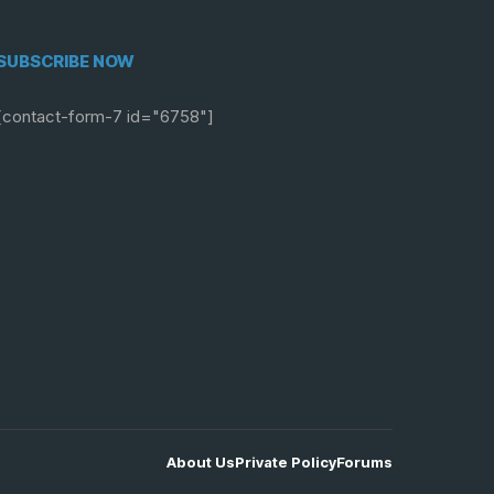
SUBSCRIBE NOW
[contact-form-7 id="6758"]
About Us
Private Policy
Forums