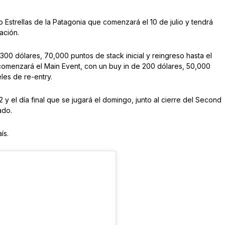
Estrellas de la Patagonia que comenzará el 10 de julio y tendrá
ación.
e 300 dólares, 70,000 puntos de stack inicial y reingreso hasta el
R, comenzará el Main Event, con un buy in de 200 dólares, 50,000
les de re-entry.
2 y el día final que se jugará el domingo, junto al cierre del Second
ado.
ís.