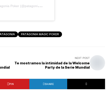
U
na publicación compartida de Patagonia Poker (@patagoniamagicpoker)
PATAGONIA
PATAGONIA MAGIC POKER
NEXT POST
Te mostramos la intimidad de la Welcome
undial
Party de la Serie Mundial
PIN
SHARE