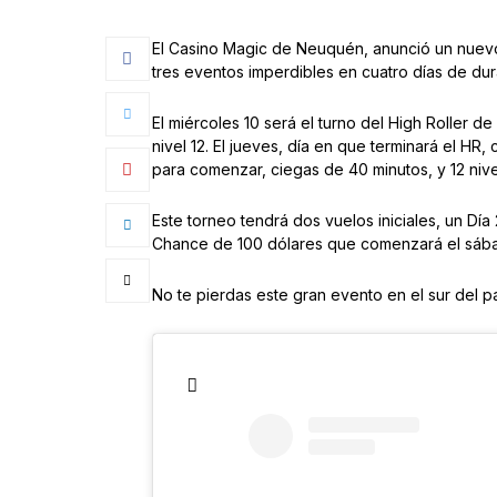
El Casino Magic de Neuquén, anunció un nuevo 
tres eventos imperdibles en cuatro días de dur
El miércoles 10 será el turno del High Roller d
nivel 12. El jueves, día en que terminará el H
para comenzar, ciegas de 40 minutos, y 12 nive
Este torneo tendrá dos vuelos iniciales, un Día 
Chance de 100 dólares que comenzará el sáb
No te pierdas este gran evento en el sur del pa