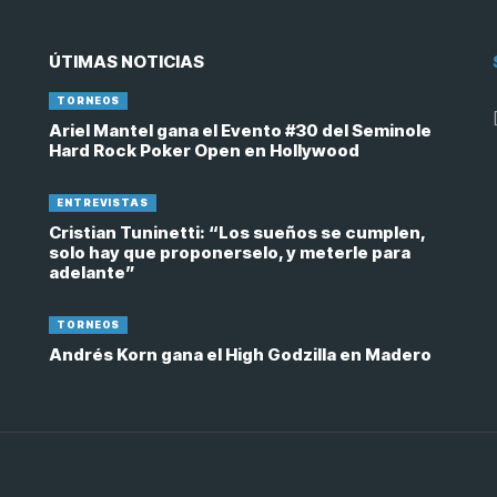
ÚTIMAS NOTICIAS
TORNEOS
Ariel Mantel gana el Evento #30 del Seminole
Hard Rock Poker Open en Hollywood
ENTREVISTAS
Cristian Tuninetti: “Los sueños se cumplen,
solo hay que proponerselo, y meterle para
adelante”
TORNEOS
Andrés Korn gana el High Godzilla en Madero