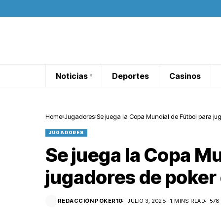
Noticias
Deportes
Casinos
Home
Jugadores
Se juega la Copa Mundial de Fútbol para j
JUGADORES
Se juega la Copa Mu
jugadores de poker
REDACCIÓN POKER10
JULIO 3, 2025
1 MINS READ
578