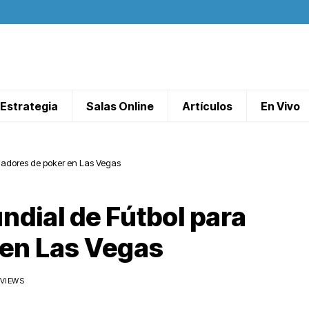
Estrategia
Salas Online
Artículos
En Vivo
ugadores de poker en Las Vegas
ndial de Fútbol para
 en Las Vegas
 VIEWS